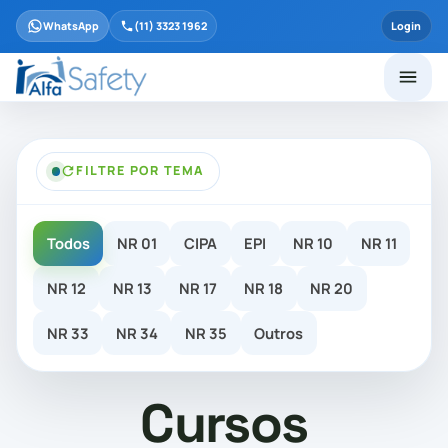
WhatsApp
(11) 3323 1962
Login
FILTRE POR TEMA
Todos
NR 01
CIPA
EPI
NR 10
NR 11
NR 12
NR 13
NR 17
NR 18
NR 20
NR 33
NR 34
NR 35
Outros
Cursos