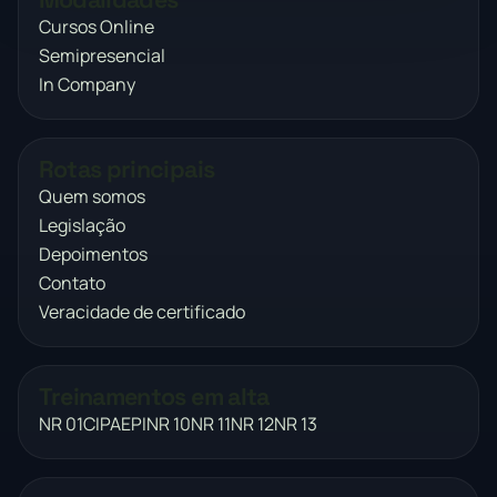
Cursos Online
Semipresencial
In Company
Rotas principais
Quem somos
Legislação
Depoimentos
Contato
Veracidade de certificado
Treinamentos em alta
NR 01
CIPA
EPI
NR 10
NR 11
NR 12
NR 13