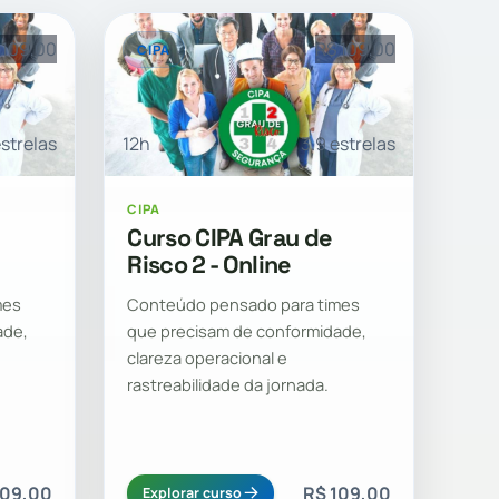
 109,00
R$ 109,00
CIPA
estrelas
12h
3.9 estrelas
CIPA
Curso CIPA Grau de
Risco 2 - Online
mes
Conteúdo pensado para times
ade,
que precisam de conformidade,
clareza operacional e
rastreabilidade da jornada.
109,00
R$ 109,00
Explorar curso