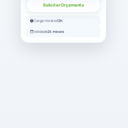
Solicitar Orçamento
Carga Horária
12h
Validade
24 meses