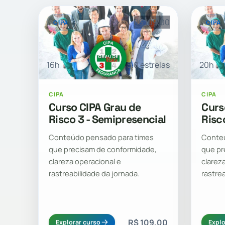
R$ 109,00
CIPA
CIPA
16h
5.0 estrelas
20h
CIPA
CIPA
Curso CIPA Grau de
Curs
Risco 3 - Semipresencial
Risc
Conteúdo pensado para times
Conteú
que precisam de conformidade,
que pr
clareza operacional e
clarez
rastreabilidade da jornada.
rastre
R$ 109,00
Explorar curso
Explo