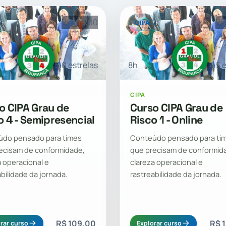
R$ 109,00
R$
CIPA
5.0 estrelas
8h
4.5 
CIPA
o CIPA Grau de
Curso CIPA Grau de
o 4 - Semipresencial
Risco 1 - Online
do pensado para times
Conteúdo pensado para ti
ecisam de conformidade,
que precisam de conformid
a operacional e
clareza operacional e
abilidade da jornada.
rastreabilidade da jornada.
R$ 109,00
R$ 
rar curso
Explorar curso