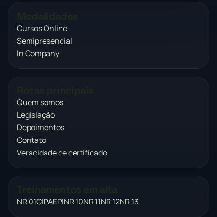
Modalidades
Cursos Online
Semipresencial
In Company
Rotas principais
Quem somos
Legislação
Depoimentos
Contato
Veracidade de certificado
Treinamentos em alta
NR 01
CIPA
EPI
NR 10
NR 11
NR 12
NR 13