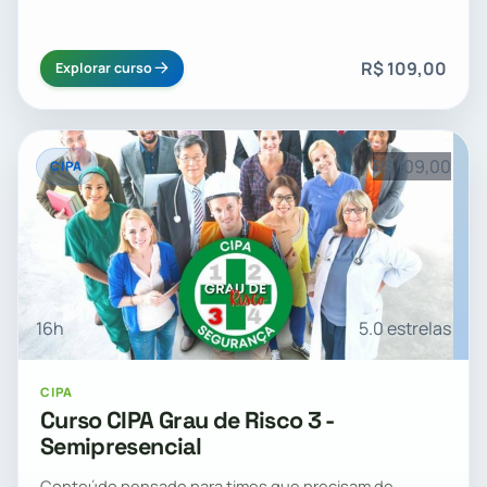
R$ 109,00
Explorar curso
R$ 109,00
CIPA
16h
5.0 estrelas
CIPA
Curso CIPA Grau de Risco 3 -
Semipresencial
Conteúdo pensado para times que precisam de