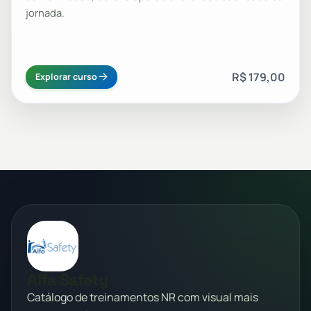
jornada.
R$ 179,00
Explorar curso
Alfa Safety
Catálogo de treinamentos NR com visual mais