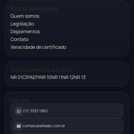
Rotas principais
Quem somos
Legislação
Depoimentos
Contato
Veracidade de certificado
Treinamentos em alta
NR 01
CIPA
EPI
NR 10
NR 11
NR 12
NR 13
Canais
(11) 3323 1962
contato@alfaabc.com.br