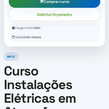
Comprar curso
Solicitar Orçamento
Carga Horária
24h
Validade
24 meses
NR10
Curso
Instalações
Elétricas em