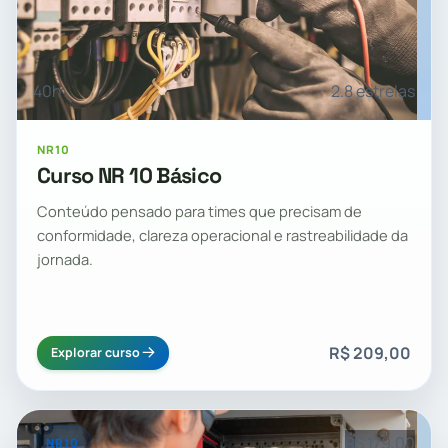
40h
2.8 estrelas
NR10
Curso NR 10 Básico
Conteúdo pensado para times que precisam de
conformidade, clareza operacional e rastreabilidade da
jornada.
R$ 209,00
Explorar curso
R$ 179,00
NR10