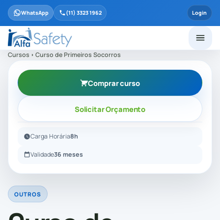
WhatsApp
(11) 3323 1962
Login
Cursos
Curso de Primeiros Socorros
Comprar curso
Solicitar Orçamento
Carga Horária
8h
Validade
36 meses
OUTROS