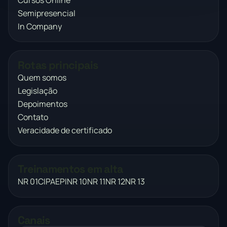
Semipresencial
In Company
Rotas principais
Quem somos
Legislação
Depoimentos
Contato
Veracidade de certificado
Treinamentos em alta
NR 01
CIPA
EPI
NR 10
NR 11
NR 12
NR 13
Canais